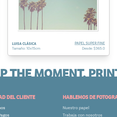
LUISA CLÁSICA
PAPEL SUPER FINE
Tamaño: 10x15cm
Desde: $365.0
P THE MOMENT. PRINT
AD DEL CLIENTE
HABLEMOS DE FOTOGR
nos
Nuestro papel
Pagos
Trabaja con nosotros