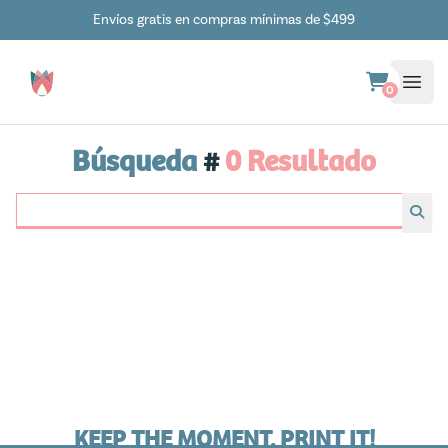
Envíos gratis en compras mínimas de $499
0
Búsqueda
#
0 Resultado
KEEP THE MOMENT. PRINT IT!